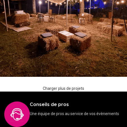
Charger plus de projets
Anniversaire
Baptême
Barnums
Chapiteaux
Communion
Conférence
Evénement
Ma
Chapiteaux et barnums
entreprises
Conseils de pros
Une équipe de pros au service de vos évènements