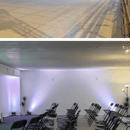
NOËL
Ballons
Barnums
Chapiteaux
Décoration
Evénement entreprises
Noël
Repas
Tout