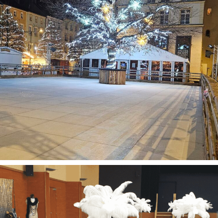
Ballons
Barnums
Chapiteaux
Décoration
Evénement entreprises
Noël
Repas
Tout
NOËL