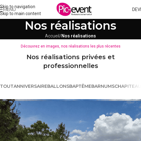
Skip to navigation
MENU
DEV
Skip to main content
Nos réalisations
Accueil
/
Nos réalisations
Découvrez en images, nos réalisations les plus récentes
Nos réalisations privées et
professionnelles
TOUT
ANNIVERSAIRE
BALLONS
BAPTÊME
BARNUMS
CHAPITEA