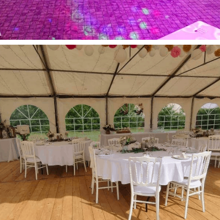
Anniversaire
Ballons
Décoration
Tout
Anniversaire – DanceFloor – Salle des fêtes