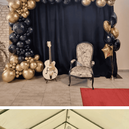
Anniversaire
Ballons
Baptême
Communion
Décoration
Mariage
Tout
Décoration de ballons pour les particuliers