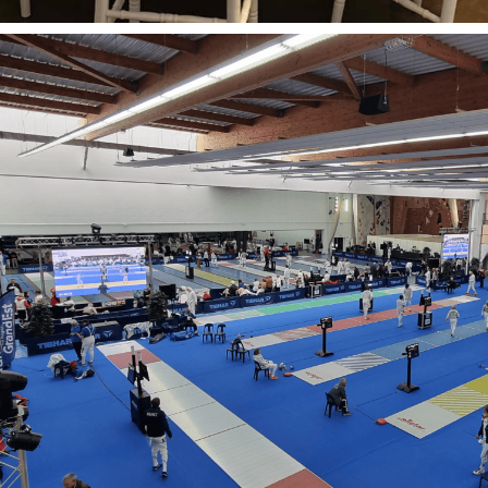
Décoration
Evénement entreprises
Repas
Tout
Repas d’entreprise au Snowhall Amnéville