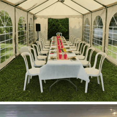
Anniversaire
Baptême
Barnums
Chapiteaux
Communion
Tout
Fêtes à la maison