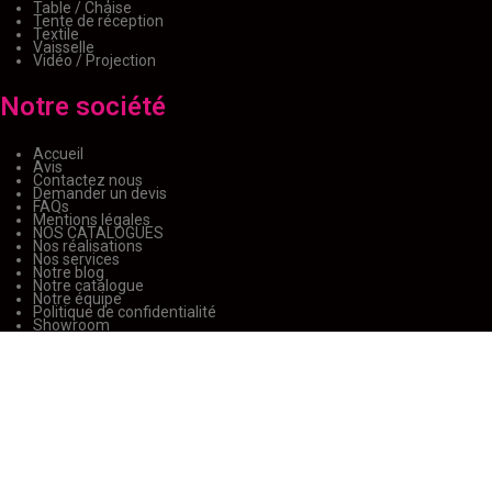
Table / Chaise
Tente de réception
Textile
Vaisselle
Vidéo / Projection
Notre société
Accueil
Avis
Contactez nous
Demander un devis
FAQs
Mentions légales
NOS CATALOGUES
Nos réalisations
Nos services
Notre blog
Notre catalogue
Notre équipe
Politique de confidentialité
Showroom
Sitemap