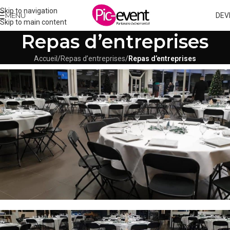
Skip to navigation
MENU
DEV
Skip to main content
Repas d’entreprises
Accueil
/
Repas d’entreprises
/
Repas d’entreprises