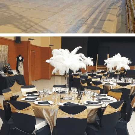
NOËL
Ballons
Barnums
Chapiteaux
Décoration
Evénement entreprises
Noël
Repas
Tout