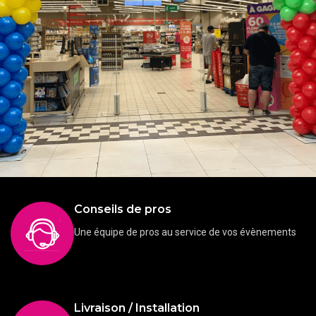
Conseils de pros
Décoration de ballons pour les professionnels
Anniversaire
Ballons
Décoration
Evénement entreprises
Une équipe de pros au service de vos évènements
Livraison / Installation