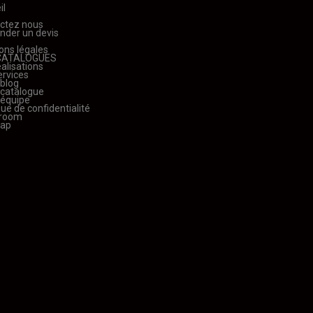
il
ctez nous
der un devis
ons légales
CATALOGUES
alisations
ervices
 blog
 catalogue
 équipe
que de confidentialité
room
map