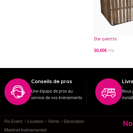
Bar palette
50,00
€
TTC
Conseils de pros
Livra
Une équipe de pros au
Nous 
service de vos évènements
instal
Pic-Event
– Location – Vente – Décoration
No
Matériel événementiel