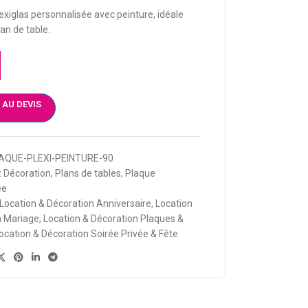
exiglas personnalisée avec peinture, idéale
lan de table.
 AU DEVIS
AQUE-PLEXI-PEINTURE-90
:
Décoration
,
Plans de tables
,
Plaque
ée
Location & Décoration Anniversaire
,
Location
n Mariage
,
Location & Décoration Plaques &
ocation & Décoration Soirée Privée & Fête