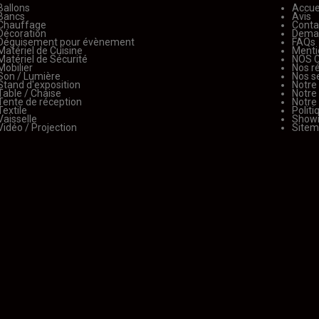
Ballons
Accue
Bancs
Avis
Chauffage
Conta
Décoration
Deman
Déguisement pour évènement
FAQs
Matériel de Cuisine
Menti
Matériel de Sécurité
NOS 
Mobilier
Nos ré
Son / Lumière
Nos s
Stand d'exposition
Notre
Table / Chaise
Notre
Tente de réception
Notre
Textile
Politi
Vaisselle
Show
Vidéo / Projection
Site