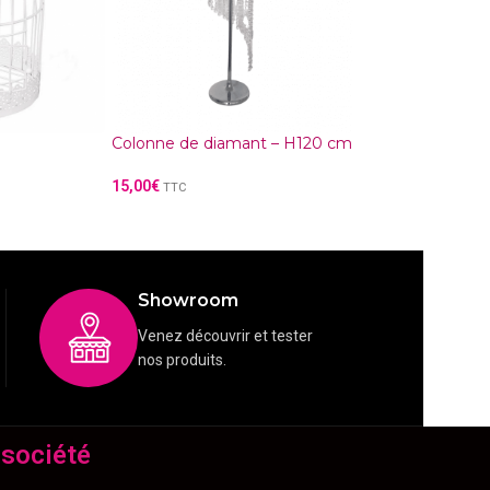
Rosace Plafond
100,00
€
TTC
Colonne de diamant – H120 cm
15,00
€
TTC
Showroom
Venez découvrir et tester
nos produits.
 société