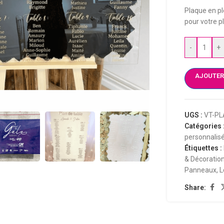
Plaque en pl
pour votre p
-
+
AJOUTER
UGS :
VT-PL
Catégories 
personnalis
Étiquettes :
& Décoratio
Panneaux
,
L
Share: