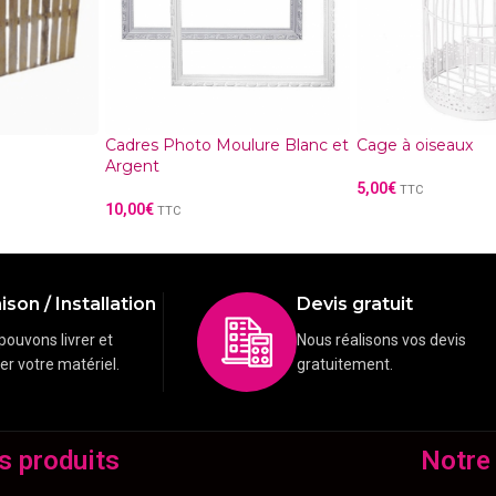
Cadres Photo Moulure Blanc et
Cage à oiseaux
Argent
5,00
€
TTC
10,00
€
TTC
ison / Installation
Devis gratuit
pouvons livrer et
Nous réalisons vos devis
ler votre matériel.
gratuitement.
s produits
Notre