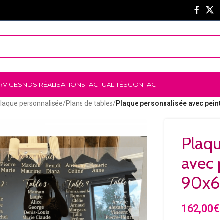
RVICES
NOS RÉALISATIONS
ACTUALITÉS
CONTACT
laque personnalisée
/
Plans de tables
/
Plaque personnalisée avec pei
Plaqu
avec 
90x
162,00
€