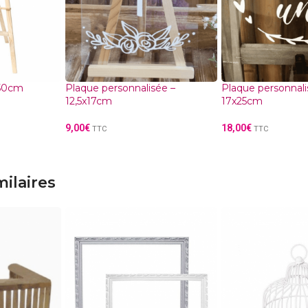
150cm
Plaque personnalisée –
Plaque personnali
12,5x17cm
17x25cm
9,00
€
18,00
€
TTC
TTC
milaires