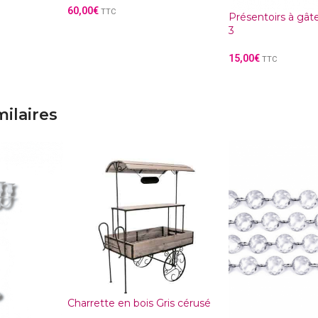
60,00
€
TTC
Présentoirs à gât
3
15,00
€
TTC
milaires
Charrette en bois Gris cérusé