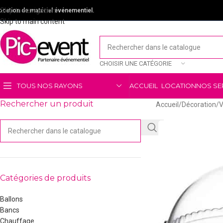
Skip to navigation
ocation de matériel événementiel.
Skip to main content
CHOISIR UNE CATÉGORIE
TOUS NOS RAYONS
ACCUEIL
LOCATION
NOS SE
Rechercher un produit
Accueil
/
Décoration
/
V
Catégories de produits
Ballons
Bancs
Chauffage