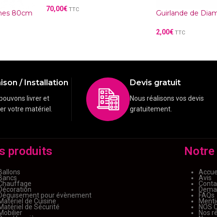
70,00
€
TTC
ches 80cm
Guirlande de Dia
2,00
€
TTC
ison / Installation
Devis gratuit
pouvons livrer et
Nous réalisons vos devis
ler votre matériel.
gratuitement.
s produits
Notre
Ballons
Accue
Bancs
Avis
Chauffage
Conta
Décoration
Deman
Déguisement pour évènement
FAQs
Matériel de Cuisine
Menti
Matériel de Sécurité
NOS 
Mobilier
Nos ré