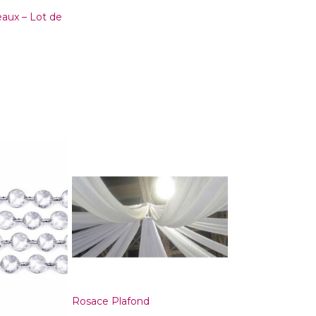
eaux – Lot de
Rosace Plafond
Vase Verre a vin 
Hauteur 70 cm