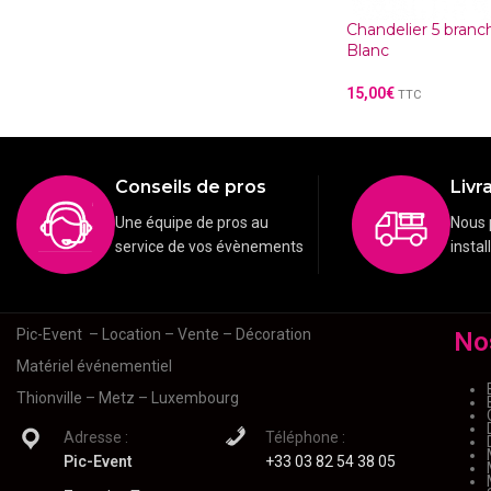
Chandelier 5 bran
Blanc
15,00
€
TTC
Conseils de pros
Livra
Une équipe de pros au
Nous 
service de vos évènements
instal
Pic-Event
– Location – Vente – Décoration
No
Matériel événementiel
Thionville – Metz – Luxembourg
Adresse :
Téléphone :
Pic-Event
+33 03 82 54 38 05