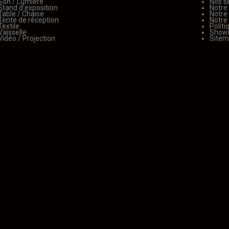
Son / Lumière
Nos s
Stand d'exposition
Notre
Table / Chaise
Notre
Tente de réception
Notre
Textile
Politi
Vaisselle
Show
Vidéo / Projection
Site