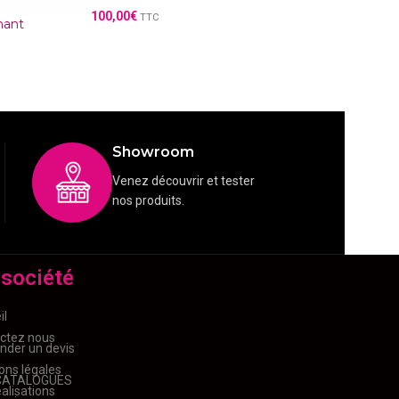
100,00
€
TTC
mant
6,00
€
TTC
Showroom
Venez découvrir et tester
nos produits.
 société
il
ctez nous
der un devis
ons légales
CATALOGUES
alisations