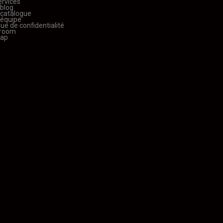
ervices
 blog
 catalogue
 équipe
que de confidentialité
room
map