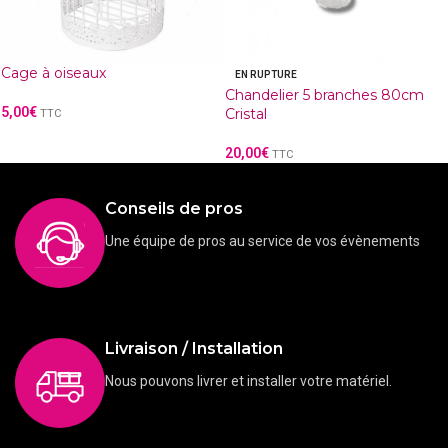
Cage à oiseaux
EN RUPTURE
Chandelier 5 branches 80cm
5,00
€
Cristal
TTC
20,00
€
TTC
Conseils de pros
Une équipe de pros au service de vos évènements
Livraison / Installation
Nous pouvons livrer et installer votre matériel.