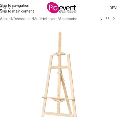
Skip to navigation
MENU
DEV
Skip to main content
Accueil
/
Décoration
/
Matériel divers
/
Accessoire