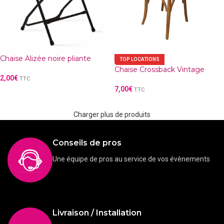
Chaise Alizée noire pliante
TOP LOCATIONS
Chaise Crossback Vintage
2,00
€
TTC
7,00
€
TTC
Charger plus de produits
Conseils de pros
Une équipe de pros au service de vos évènements
Livraison / Installation