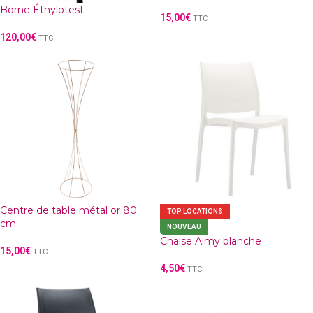
Borne Éthylotest
15,00
€
TTC
120,00
€
TTC
Centre de table métal or 80
TOP LOCATIONS
cm
NOUVEAU
Chaise Aimy blanche
15,00
€
TTC
4,50
€
TTC