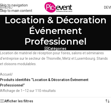
Skip to navigation
MENU
DEV
Skip to main content
Location & Décoration
Événement
Professionnel
Catégories
Location de matériel de réception pour foires, salons et séminaires
d’entreprise sur le secteur de Thionville, Metz et Luxembourg. Stands
et cloisons modulables.
Accueil
/
Produits identifiés “Location & Décoration Événement
Professionnel”
Affichage de 1–12 sur 110 résultats
Afficher les filtres