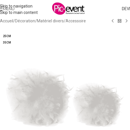
Skip to navigation
MENU
DEV
Skip to main content
Accueil
/
Décoration
/
Matériel divers
/
Accessoire
25CM
35CM