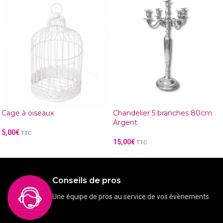
Cage à oiseaux
Chandelier 5 branches 80cm
Argent
5,00
€
TTC
15,00
€
TTC
Conseils de pros
Une équipe de pros au service de vos évènements