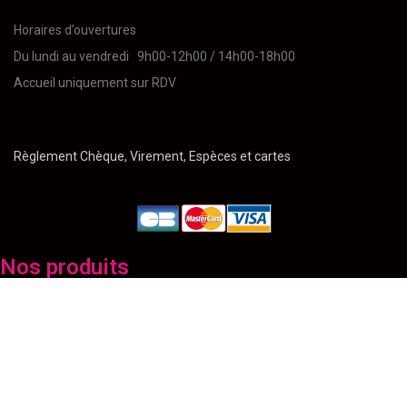
Horaires d’ouvertures
Du lundi au vendredi 9h00-12h00 / 14h00-18h00
Accueil uniquement sur RDV
Règlement Chèque, Virement, Espèces et cartes
Nos produits
Ballons
Bancs
Chauffage
Décoration
Déguisement pour évènement
Matériel de Cuisine
Matériel de Sécurité
Mobilier
Son / Lumière
Stand d'exposition