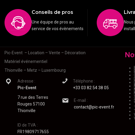
Conseils de pros
Livra
Une équipe de pros au
Nous 
service de vos évènements
instal
Pic-Event
– Location – Vente – Décoration
No
Matériel événementiel
Thionville – Metz – Luxembourg
Adresse :
Téléphone :
Pic-Event
+33 03 82 54 38 05
7 rue des Terres
E-mail :
Rouges 57100
contact@pic-event.fr
Thionville
ID de TVA :
FR19809717655