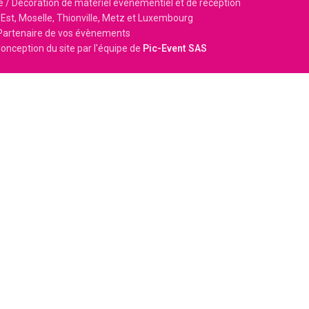
e / Décoration de matériel événementiel et de réception
Est, Moselle, Thionville, Metz et Luxembourg
Partenaire de vos évènements
onception du site par l'équipe de
Pic-Event SAS