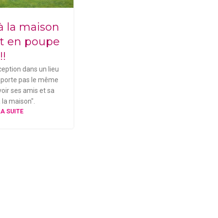
 à la maison
nt en poupe
!!
ception dans un lieu
pporte pas le même
voir ses amis et sa
à la maison".
LA SUITE