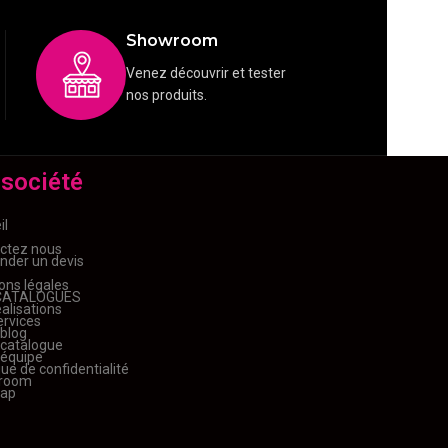
Showroom
Venez découvrir et tester
nos produits.
 société
il
ctez nous
der un devis
ons légales
CATALOGUES
alisations
ervices
 blog
 catalogue
 équipe
que de confidentialité
room
map