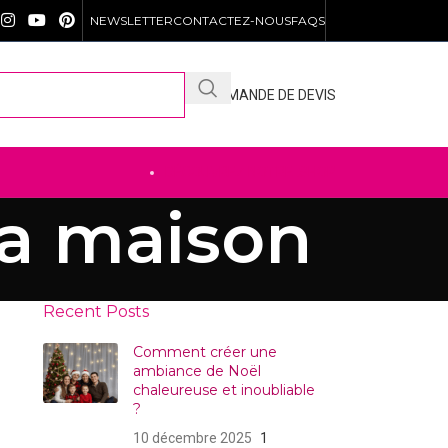
NEWSLETTER
CONTACTEZ-NOUS
FAQS
DEMANDE DE DEVIS
DÉCOUVREZ NOTRE .SHOP
la maison
Recent Posts
Comment créer une
ambiance de Noël
chaleureuse et inoubliable
?
10 décembre 2025
1