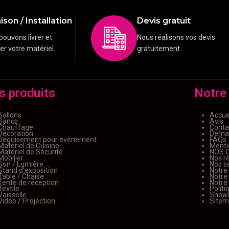
ison / Installation
Devis gratuit
pouvons livrer et
Nous réalisons vos devis
ler votre matériel.
gratuitement.
s produits
Notre
Ballons
Accue
Bancs
Avis
Chauffage
Conta
Décoration
Deman
Déguisement pour évènement
FAQs
Matériel de Cuisine
Menti
Matériel de Sécurité
NOS 
Mobilier
Nos ré
Son / Lumière
Nos s
Stand d'exposition
Notre
Table / Chaise
Notre
Tente de réception
Notre
Textile
Politi
Vaisselle
Show
Vidéo / Projection
Site