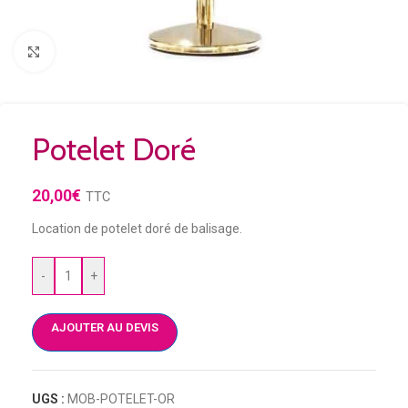
Agrandir
Potelet Doré
20,00
€
TTC
Location de potelet doré de balisage.
-
+
AJOUTER AU DEVIS
UGS :
MOB-POTELET-OR