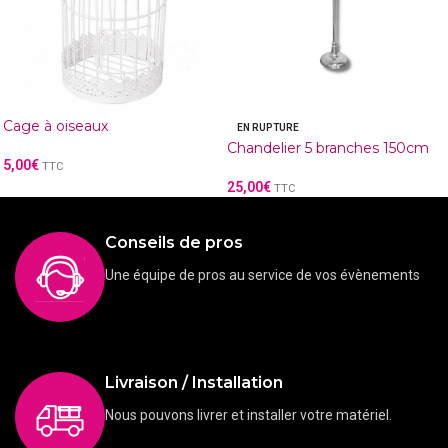
Cage à oiseaux
EN RUPTURE
Chandelier 5 branches 150cm
5,00
€
TTC
25,00
€
TTC
Conseils de pros
Une équipe de pros au service de vos évènements
Livraison / Installation
Nous pouvons livrer et installer votre matériel.