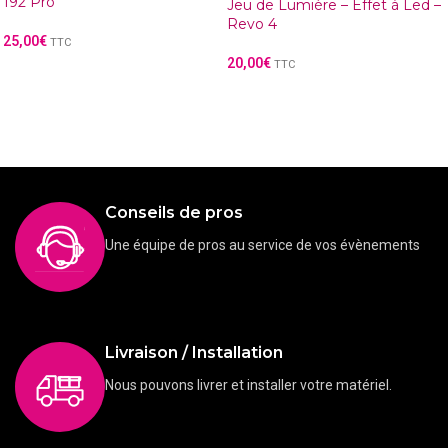
192 Pro
Jeu de Lumière – Effet à Led –
Revo 4
25,00
€
TTC
20,00
€
TTC
Conseils de pros
Une équipe de pros au service de vos évènements
Livraison / Installation
Nous pouvons livrer et installer votre matériel.