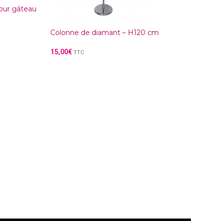
pour gâteau
Colonne de diamant – H120 cm
Plumes décorati
15,00
€
3,00
€
TTC
TTC