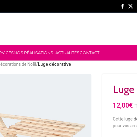
RVICES
NOS RÉALISATIONS
ACTUALITÉS
CONTACT
écorations de Noël
/
Luge décorative
Luge 
12,00
€
Cette luge d
pour vos ar