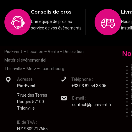
Conseils de pros
Livra
Une équipe de pros au
Nous 
service de vos évènements
instal
Pic-Event
– Location – Vente – Décoration
No
Matériel événementiel
Thionville – Metz – Luxembourg
Adresse :
Téléphone :
Pic-Event
+33 03 82 54 38 05
7 rue des Terres
E-mail :
Rouges 57100
contact@pic-event.fr
Thionville
ID de TVA :
FR19809717655