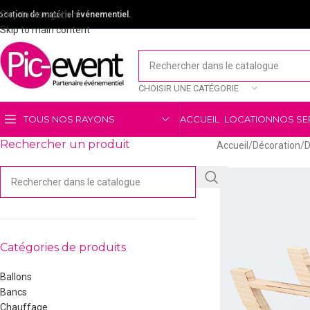
Skip to navigation
ocation de matériel événementiel.
Skip to main content
CHOISIR UNE CATÉGORIE
TOUS NOS RAYONS
ACCUEIL
LOCATION
NOS SE
Rechercher un produit
Accueil
/
Décoration
/
D
Catégories de produits
Ballons
Bancs
Chauffage