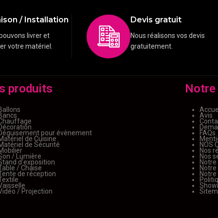
ison / Installation
Devis gratuit
pouvons livrer et
Nous réalisons vos devis
ler votre matériel.
gratuitement.
s produits
Notre
Ballons
Accue
Bancs
Avis
Chauffage
Conta
Décoration
Deman
Déguisement pour évènement
FAQs
Matériel de Cuisine
Menti
Matériel de Sécurité
NOS 
Mobilier
Nos ré
Son / Lumière
Nos s
Stand d'exposition
Notre
Table / Chaise
Notre
Tente de réception
Notre
Textile
Politi
Vaisselle
Show
Vidéo / Projection
Site