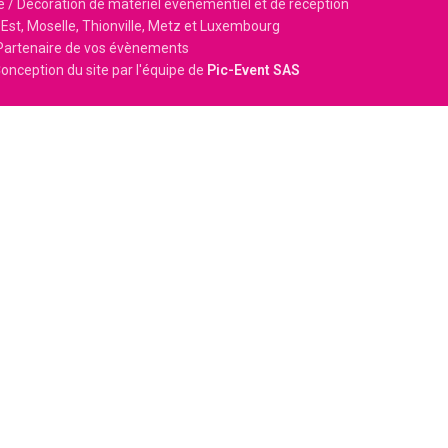
e / Décoration de matériel événementiel et de réception
Est, Moselle, Thionville, Metz et Luxembourg
Partenaire de vos évènements
onception du site par l'équipe de
Pic-Event SAS