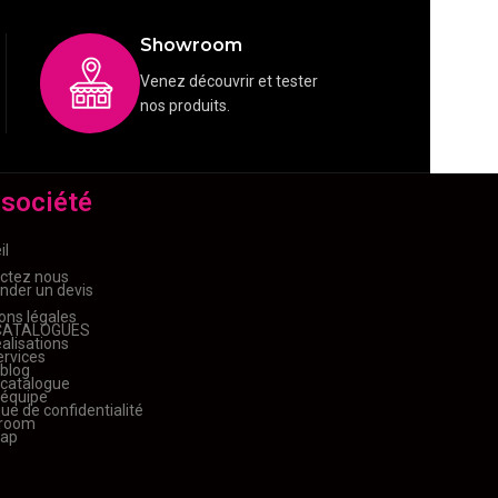
Showroom
Venez découvrir et tester
nos produits.
 société
il
ctez nous
der un devis
ons légales
CATALOGUES
alisations
ervices
 blog
 catalogue
 équipe
que de confidentialité
room
map