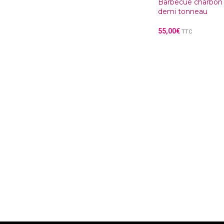
Barbecue charbon 
demi tonneau
55,00
€
TTC