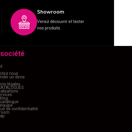
Showroom
Venez découvrir et tester
nos produits.
 société
il
ctez nous
der un devis
ons légales
CATALOGUES
alisations
ervices
 blog
 catalogue
 équipe
que de confidentialité
room
map