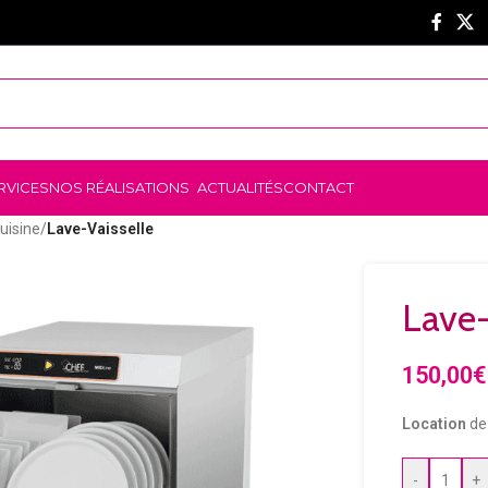
RVICES
NOS RÉALISATIONS
ACTUALITÉS
CONTACT
uisine
/
Lave-Vaisselle
Lave-
150,00
€
Location
d
-
+