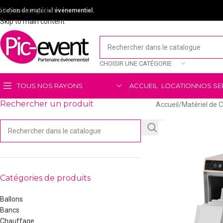
Skip to navigation
ocation de matériel événementiel.
Skip to main content
CHOISIR UNE CATÉGORIE
TOUS NOS RAYONS
ACCUEIL
LOCATION
NOS SE
Rechercher un produit
Accueil
/
Matériel de C
Catégories de produits
Ballons
Bancs
Chauffage