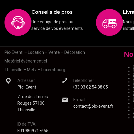
Conseils de pros
Livra
Une équipe de pros au
Nous 
service de vos évènements
instal
Pic-Event
– Location – Vente – Décoration
No
Matériel événementiel
Thionville – Metz – Luxembourg
Adresse :
Téléphone :
Pic-Event
+33 03 82 54 38 05
7 rue des Terres
E-mail :
Rouges 57100
contact@pic-event.fr
Thionville
ID de TVA :
FR19809717655