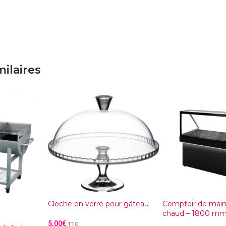
milaires
Cloche en verre pour gâteau
Comptoir de main
chaud – 1800 m
5,00
€
TTC