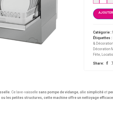
AJOUTER
Catégorie :
Étiquettes :
& Décoratio
Décoration 
Fête
,
Locati
Share:
sselle.
Ce lave-vaisselle
sans pompe de vidange
, allie
simplicité
et
pe
 ou les petites structures, cette machine offre un nettoyage effica