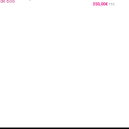
de bois
350,00
€
TTC