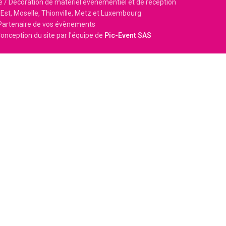
e / Décoration de matériel événementiel et de réception
Est, Moselle, Thionville, Metz et Luxembourg
Partenaire de vos évènements
onception du site par l'équipe de
Pic-Event SAS