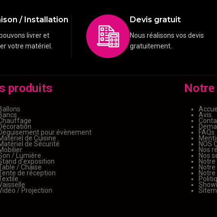
ison / Installation
Devis gratuit
pouvons livrer et
Nous réalisons vos devis
ler votre matériel.
gratuitement.
s produits
Notre
Ballons
Accue
Bancs
Avis
Chauffage
Conta
Décoration
Deman
Déguisement pour évènement
FAQs
Matériel de Cuisine
Menti
Matériel de Sécurité
NOS 
Mobilier
Nos ré
Son / Lumière
Nos s
Stand d'exposition
Notre
Table / Chaise
Notre
Tente de réception
Notre
Textile
Politi
Vaisselle
Show
Vidéo / Projection
Site