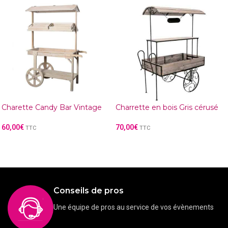
Charette Candy Bar Vintage
Charrette en bois Gris cérusé
60,00
€
70,00
€
TTC
TTC
Conseils de pros
Une équipe de pros au service de vos évènements