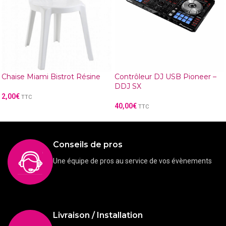
Chaise Miami Bistrot Résine
Contrôleur DJ USB Pioneer –
DDJ SX
2,00
€
TTC
40,00
€
TTC
Conseils de pros
Une équipe de pros au service de vos évènements
Livraison / Installation