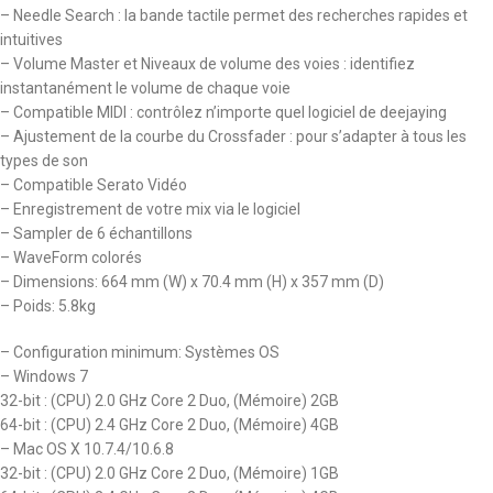
– Needle Search : la bande tactile permet des recherches rapides et
intuitives
– Volume Master et Niveaux de volume des voies : identifiez
instantanément le volume de chaque voie
– Compatible MIDI : contrôlez n’importe quel logiciel de deejaying
– Ajustement de la courbe du Crossfader : pour s’adapter à tous les
types de son
– Compatible Serato Vidéo
– Enregistrement de votre mix via le logiciel
– Sampler de 6 échantillons
– WaveForm colorés
– Dimensions: 664 mm (W) x 70.4 mm (H) x 357 mm (D)
– Poids: 5.8kg
– Configuration minimum: Systèmes OS
– Windows 7
32-bit : (CPU) 2.0 GHz Core 2 Duo, (Mémoire) 2GB
64-bit : (CPU) 2.4 GHz Core 2 Duo, (Mémoire) 4GB
– Mac OS X 10.7.4/10.6.8
32-bit : (CPU) 2.0 GHz Core 2 Duo, (Mémoire) 1GB