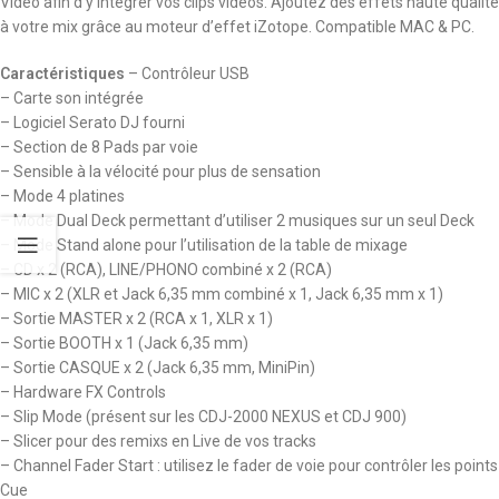
Vidéo afin d’y intégrer vos clips vidéos. Ajoutez des effets haute qualité
à votre mix grâce au moteur d’effet iZotope. Compatible MAC & PC.
Caractéristiques
– Contrôleur USB
– Carte son intégrée
– Logiciel Serato DJ fourni
– Section de 8 Pads par voie
– Sensible à la vélocité pour plus de sensation
– Mode 4 platines
– Mode Dual Deck permettant d’utiliser 2 musiques sur un seul Deck
– Mode Stand alone pour l’utilisation de la table de mixage
– CD x 2 (RCA), LINE/PHONO combiné x 2 (RCA)
– MIC x 2 (XLR et Jack 6,35 mm combiné x 1, Jack 6,35 mm x 1)
– Sortie MASTER x 2 (RCA x 1, XLR x 1)
– Sortie BOOTH x 1 (Jack 6,35 mm)
– Sortie CASQUE x 2 (Jack 6,35 mm, MiniPin)
– Hardware FX Controls
– Slip Mode (présent sur les CDJ-2000 NEXUS et CDJ 900)
– Slicer pour des remixs en Live de vos tracks
– Channel Fader Start : utilisez le fader de voie pour contrôler les points
Cue