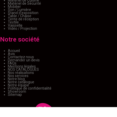
Matériel de Cuisine
Matériel de Sécurité
Mobilier
Son / Lumière
Stand d'exposition
Table / Chaise
Tente de réception
Textile
Vaisselle
Vidéo / Projection
Notre société
Accueil
Avis
Contactez nous
Demander un devis
FAQs
Mentions légales
NOS CATALOGUES
Nos réalisations
Nos services
Notre blog
Notre catalogue
Notre équipe
Politique de confidentialité
Showroom
Sitemap