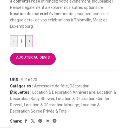
à confettis rose
et rendez votre événement inoubliable !
Pensez également à explorer nos autres options de
location de matériel événementiel
pour personnaliser
chaque détail de vos célébrations à Thionville, Metz et
Luxembourg.
-
+
AJOUTER AU DEVIS
UGS :
9916470
Catégories :
Accessoire de fête
,
Décoration
Étiquettes :
Location & Décoration Anniversaire
,
Location &
Décoration Baby Shower
,
Location & Décoration Gender
Reveal
,
Location & Décoration Mariage
,
Location &
Décoration Soirée Privée & Fête
Share: