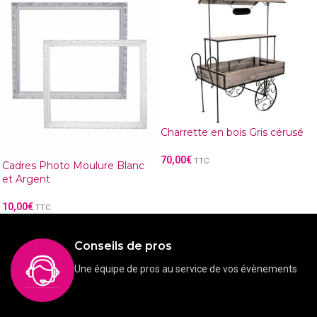
Charrette en bois Gris cérusé
70,00
€
TTC
Cadres Photo Moulure Blanc
et Argent
10,00
€
TTC
Conseils de pros
Une équipe de pros au service de vos évènements