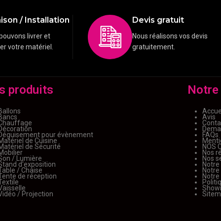
ison / Installation
Devis gratuit
pouvons livrer et
Nous réalisons vos devis
ler votre matériel.
gratuitement.
s produits
Notre
Ballons
Accue
Bancs
Avis
Chauffage
Conta
Décoration
Deman
Déguisement pour évènement
FAQs
Matériel de Cuisine
Menti
Matériel de Sécurité
NOS 
Mobilier
Nos ré
Son / Lumière
Nos s
Stand d'exposition
Notre
Table / Chaise
Notre
Tente de réception
Notre
Textile
Politi
Vaisselle
Show
Vidéo / Projection
Site