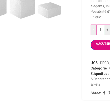
pour structu
élégants, il
Possibilité 
unique.
-
+
AJOUTER
UGS :
DECO
Catégorie :
Étiquettes :
& Décoratio
& Fête
Share: