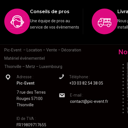
Conseils de pros
Livra
Une équipe de pros au
Nous 
service de vos évènements
instal
Pic-Event
– Location – Vente – Décoration
No
Matériel événementiel
Thionville – Metz – Luxembourg
Adresse :
Téléphone :
Pic-Event
+33 03 82 54 38 05
7 rue des Terres
E-mail :
Rouges 57100
contact@pic-event.fr
Thionville
ID de TVA :
FR19809717655