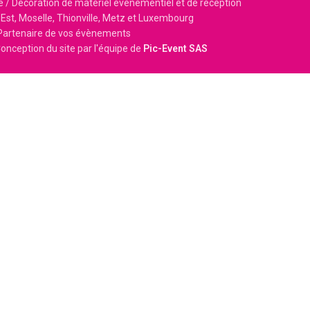
e / Décoration de matériel événementiel et de réception
Est, Moselle, Thionville, Metz et Luxembourg
Partenaire de vos évènements
onception du site par l'équipe de
Pic-Event SAS