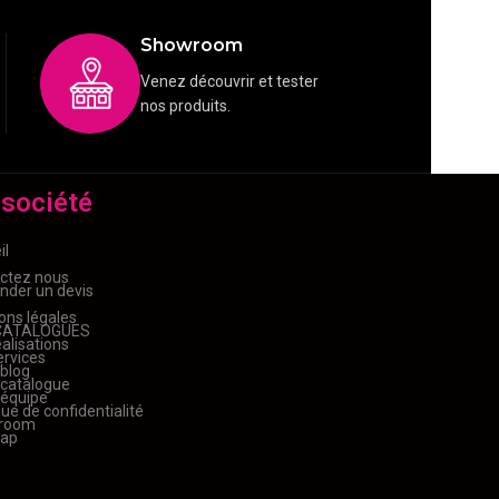
Showroom
Venez découvrir et tester
nos produits.
 société
il
ctez nous
der un devis
ons légales
CATALOGUES
alisations
ervices
 blog
 catalogue
 équipe
que de confidentialité
room
map