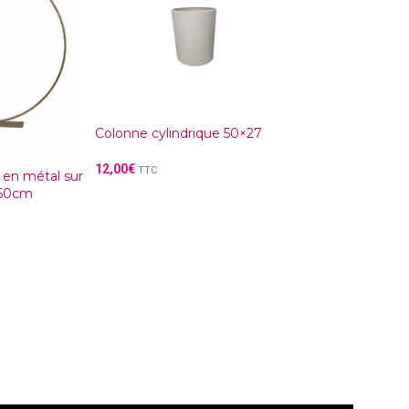
Colonne cylindrique 50×27
Support cube acr
blanc 2 pcs
12,00
€
TTC
 en métal sur
15,00
€
TTC
r 60cm