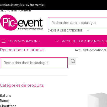
Skip to navigation
ocation de matériel événementiel.
Skip to main content
CHOISIR UNE CATÉGORIE
TOUS NOS RAYONS
ACCUEIL
LOCATION
NOS SE
Rechercher un produit
Accueil
/
Décoration
/
C
Catégories de produits
Ballons
Bancs
Chauffage