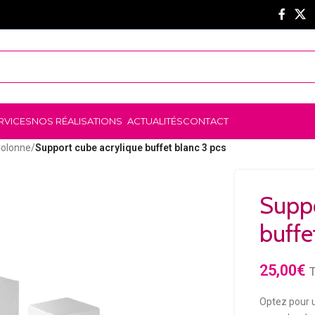
RVICES
NOS RÉALISATIONS
ACTUALITÉS
CONTACT
olonne
/
Support cube acrylique buffet blanc 3 pcs
Suppo
buffe
25,00
€
Optez pour u