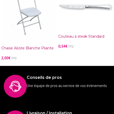
Couteau à steak Standard
0,54
€
TTC
Chaise Alizée Blanche Pliante
2,00
€
TTC
Conseils de pros
Une équipe de pros au service de vos évènements
Livraison / Installation