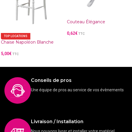
Couteau Élégance
0,62
€
TTC
TOP LOCATIONS
Chaise Napoléon Blanche
5,00
€
TTC
Conseils de pros
Une équipe de pros au service de vos évènements
Livraison / Installation
Nous pouvons livrer et installer votre matériel.