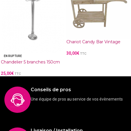
Chariot Candy Bar Vintage
30,00
€
TTC
EN RUPTURE
Chandelier 5 branches 150cm
25,00
€
TTC
Conseils de pros
Une équipe de pros au service de vos évènements
Livraison / Installation