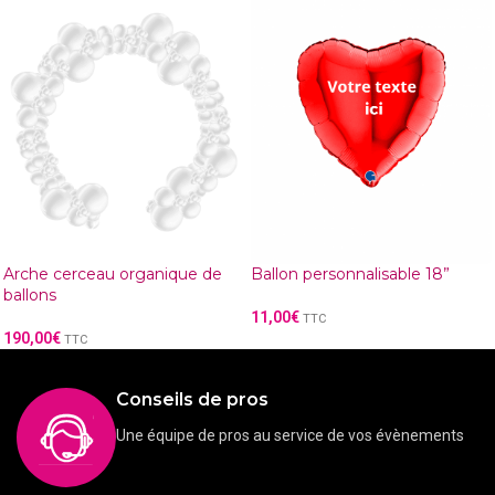
Arche cerceau organique de
Ballon personnalisable 18”
ballons
11,00
€
TTC
190,00
€
TTC
Conseils de pros
Une équipe de pros au service de vos évènements