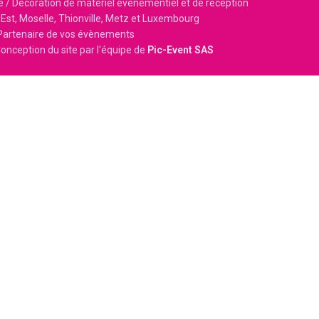
e / Décoration de matériel événementiel et de réception
Est, Moselle, Thionville, Metz et Luxembourg
Partenaire de vos évènements
onception du site par l'équipe de
Pic-Event SAS