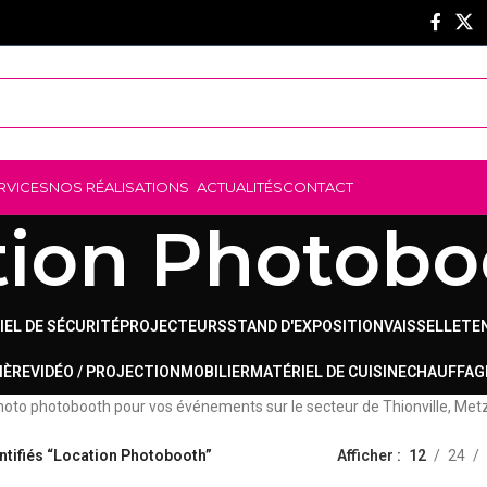
RVICES
NOS RÉALISATIONS
ACTUALITÉS
CONTACT
tion Photobo
IEL DE SÉCURITÉ
PROJECTEURS
STAND D'EXPOSITION
VAISSELLE
TE
IÈRE
VIDÉO / PROJECTION
MOBILIER
MATÉRIEL DE CUISINE
CHAUFFAG
hoto photobooth pour vos événements sur le secteur de Thionville, Met
ntifiés “Location Photobooth”
Afficher
12
24