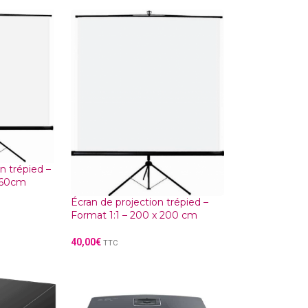
n trépied –
x160cm
Écran de projection trépied –
Format 1:1 – 200 x 200 cm
40,00
€
TTC