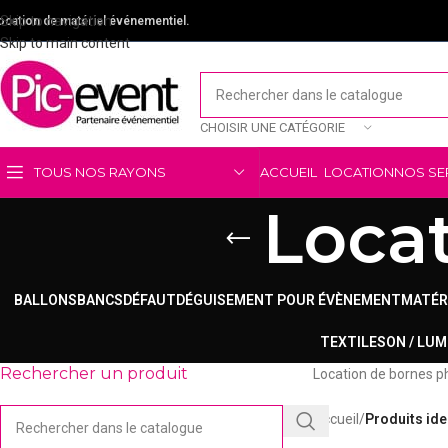
Skip to navigation
ocation de matériel événementiel.
Skip to main content
CHOISIR UNE CATÉGORIE
TOUS NOS RAYONS
ACCUEIL
LOCATION
NOS SE
Loca
BALLONS
BANCS
DÉFAUT
DÉGUISEMENT POUR ÉVÈNEMENT
MATÉR
TEXTILE
SON / LUM
Rechercher un produit
Location de bornes p
Accueil
/
Produits ide