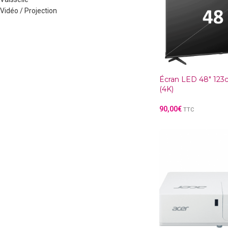
Vidéo / Projection
Écran LED 48″ 123
(4K)
90,00
€
TTC