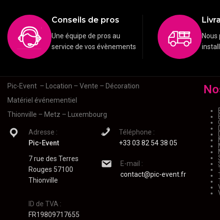
Conseils de pros
Livra
Une équipe de pros au
Nous 
service de vos évènements
instal
Pic-Event
– Location – Vente – Décoration
No
Matériel événementiel
Thionville – Metz – Luxembourg
Adresse :
Téléphone :
Pic-Event
+33 03 82 54 38 05
7 rue des Terres
E-mail :
Rouges 57100
contact@pic-event.fr
Thionville
ID de TVA :
FR19809717655