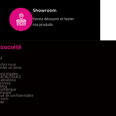
Showroom
Venez découvrir et tester
nos produits.
 société
il
ctez nous
der un devis
ons légales
CATALOGUES
alisations
ervices
 blog
 catalogue
 équipe
que de confidentialité
room
map