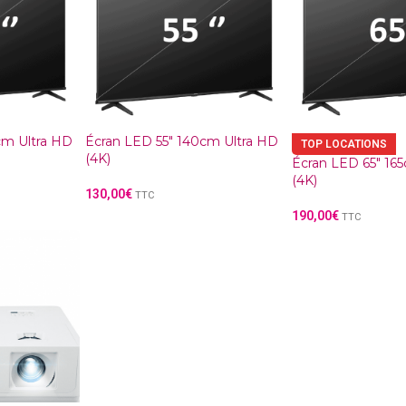
cm Ultra HD
Écran LED 55″ 140cm Ultra HD
TOP LOCATIONS
(4K)
Écran LED 65″ 16
(4K)
130,00
€
TTC
190,00
€
TTC