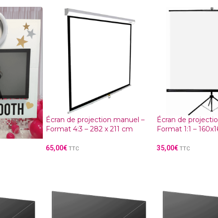
Écran de projection manuel –
Écran de projectio
Format 4:3 – 282 x 211 cm
Format 1:1 – 160
65,00
€
35,00
€
TTC
TTC