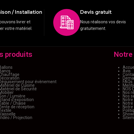
ison / Installation
Devis gratuit
pouvons livrer et
Nous réalisons vos devis
ler votre matériel.
gratuitement.
s produits
Notre
Ballons
Accue
Bancs
Avis
Chauffage
Conta
Décoration
Deman
Déguisement pour évènement
FAQs
Matériel de Cuisine
Menti
Matériel de Sécurité
NOS 
Mobilier
Nos ré
Son / Lumière
Nos s
Stand d'exposition
Notre
Table / Chaise
Notre
Tente de réception
Notre
Textile
Politi
Vaisselle
Show
Vidéo / Projection
Site