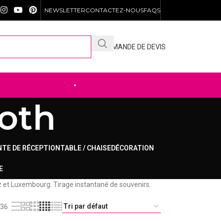
NEWSLETTER
CONTACTEZ-NOUS
FAQS
DEMANDE DE DEVIS
DÉCOUVREZ NOTRE .SHOP
oth
NTE DE RÉCEPTION
TABLE / CHAISE
DÉCORATION
E
z et Luxembourg. Tirage instantané de souvenirs.
36