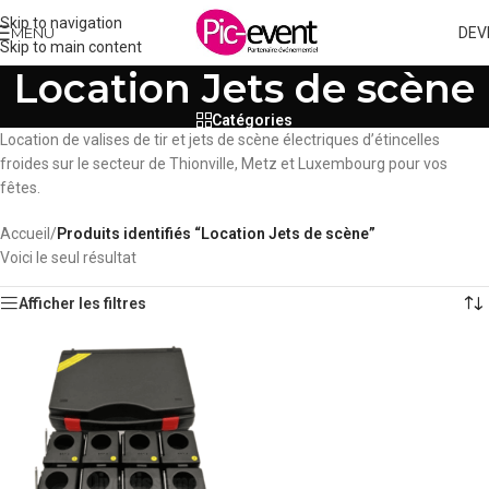
Skip to navigation
MENU
DEV
Skip to main content
Location Jets de scène
Catégories
Location de valises de tir et jets de scène électriques d’étincelles
froides sur le secteur de Thionville, Metz et Luxembourg pour vos
fêtes.
Accueil
/
Produits identifiés “Location Jets de scène”
Voici le seul résultat
Afficher les filtres