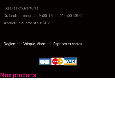
Horaires d’ouvertures
Du lundi au vendredi 9h00-12h00 / 14h00-18h00
Accueil uniquement sur RDV
Règlement Chèque, Virement, Espèces et cartes
Nos produits
Ballons
Bancs
Chauffage
Décoration
Déguisement pour évènement
Matériel de Cuisine
Matériel de Sécurité
Mobilier
Son / Lumière
Stand d'exposition