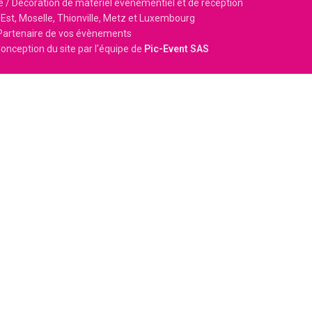
e / Décoration de matériel événementiel et de réception
Est, Moselle, Thionville, Metz et Luxembourg
Partenaire de vos évènements
onception du site par l'équipe de
Pic-Event SAS