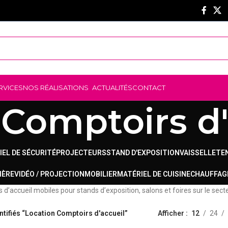
RVICES
NOS RÉALISATIONS
ACTUALITÉS
CONTACT
 Comptoirs d'
IEL DE SÉCURITÉ
PROJECTEURS
STAND D'EXPOSITION
VAISSELLE
TE
IÈRE
VIDÉO / PROJECTION
MOBILIER
MATÉRIEL DE CUISINE
CHAUFFAG
 d’accueil mobiles pour stands d’exposition, salons et foires sur le sec
ntifiés “Location Comptoirs d'accueil”
Afficher
12
24