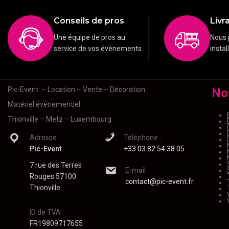
Conseils de pros
Livra
Une équipe de pros au
Nous 
service de vos évènements
instal
Pic-Event
– Location – Vente – Décoration
No
Matériel événementiel
Thionville – Metz – Luxembourg
Adresse :
Téléphone :
Pic-Event
+33 03 82 54 38 05
7 rue des Terres
E-mail :
Rouges 57100
contact@pic-event.fr
Thionville
ID de TVA :
FR19809717655