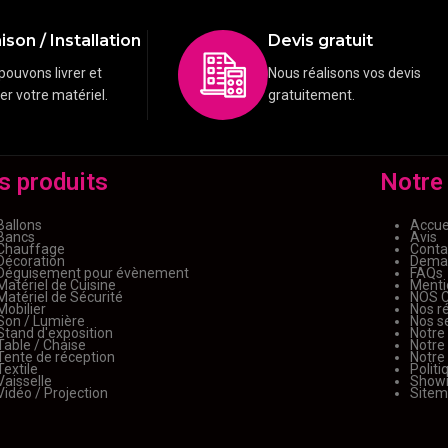
ison / Installation
Devis gratuit
pouvons livrer et
Nous réalisons vos devis
ler votre matériel.
gratuitement.
s produits
Notre
Ballons
Accue
Bancs
Avis
Chauffage
Conta
Décoration
Deman
Déguisement pour évènement
FAQs
Matériel de Cuisine
Menti
Matériel de Sécurité
NOS 
Mobilier
Nos ré
Son / Lumière
Nos s
Stand d'exposition
Notre
Table / Chaise
Notre
Tente de réception
Notre
Textile
Politi
Vaisselle
Show
Vidéo / Projection
Site