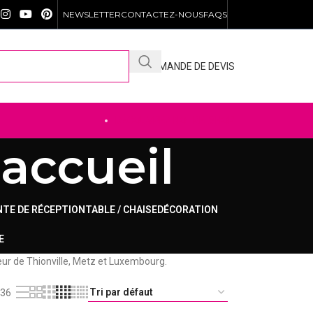
NEWSLETTER
CONTACTEZ-NOUS
FAQS
DEMANDE DE DEVIS
DÉCOUVREZ NOTRE .SHOP
accueil
NTE DE RÉCEPTION
TABLE / CHAISE
DÉCORATION
E
teur de Thionville, Metz et Luxembourg.
36