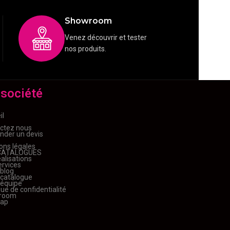
Showroom
Venez découvrir et tester
nos produits.
 société
il
ctez nous
der un devis
ons légales
CATALOGUES
alisations
ervices
 blog
 catalogue
 équipe
que de confidentialité
room
map