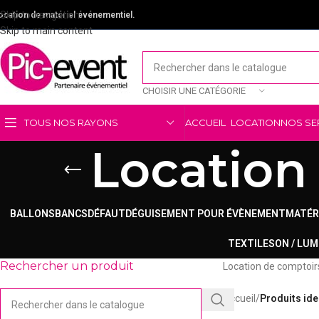
Skip to navigation
ocation de matériel événementiel.
Skip to main content
CHOISIR UNE CATÉGORIE
TOUS NOS RAYONS
ACCUEIL
LOCATION
NOS SE
Location
BALLONS
BANCS
DÉFAUT
DÉGUISEMENT POUR ÉVÈNEMENT
MATÉR
TEXTILE
SON / LUM
Rechercher un produit
Location de comptoirs
Accueil
/
Produits ide