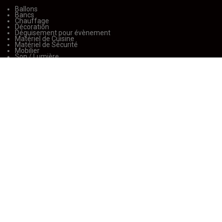
Ballons
Bancs
Chauffage
Décoration
Déguisement pour évènement
Matériel de Cuisine
Matériel de Sécurité
Mobilier
Son / Lumière
Stand d'exposition
Table / Chaise
Tente de réception
Textile
Vaisselle
Vidéo / Projection
Notre société
Accueil
Avis
Contactez nous
Demander un devis
FAQs
Mentions légales
NOS CATALOGUES
Nos réalisations
Nos services
Notre blog
Notre catalogue
Notre équipe
Politique de confidentialité
Showroom
Sitemap