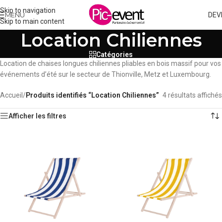
Skip to navigation
MENU
DEV
Skip to main content
Location Chiliennes
Catégories
Location de chaises longues chiliennes pliables en bois massif pour vos
événements d’été sur le secteur de Thionville, Metz et Luxembourg.
Accueil
/
Produits identifiés “Location Chiliennes”
4 résultats affichés
Afficher les filtres